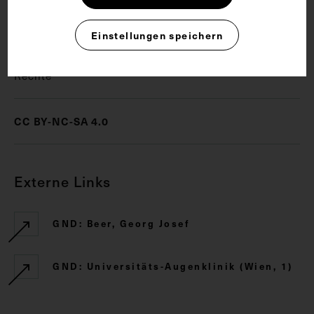
Zeichnung
Einstellungen speichern
Rechte
CC BY-NC-SA 4.0
Externe Links
GND: Beer, Georg Josef
GND: Universitäts-Augenklinik (Wien, 1)