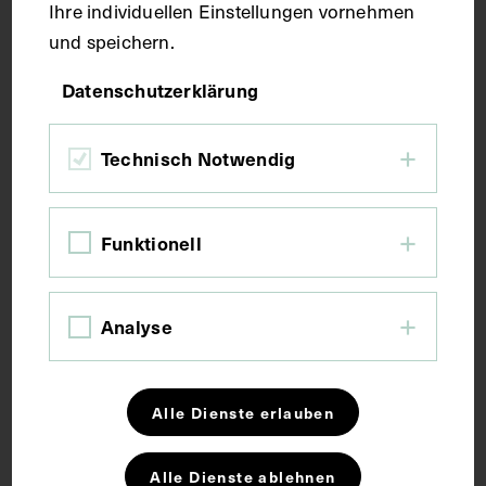
Ihre individuellen Einstellungen vornehmen
Zeichnung
und speichern.
Maße
Datenschutzerklärung
Technisch Notwendig
Seitenblatt 46 x 35 cm
Kurzbeschreibung
Funktionell
Die Zeichnung wurde von Joseph Zehner
Analyse
angefertigt. Digitalisate des Albums: Reiner Riedler.
Schlagwörter
Alle Dienste erlauben
Arzt
Augenheilkunde
Fotoalbum
Alle Dienste ablehnen