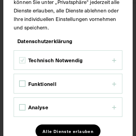
können Sie unter „Privatsphäre“ jederzeit alle
Dienste erlauben, alle Dienste ablehnen oder
Technik
Ihre individuellen Einstellungen vornehmen
und speichern.
Fotografie
Datenschutzerklärung
Maße
Technisch Notwendig
Seitenblatt 32,8 x 21 cm
Bildmaß 15 x 11,5 cm
Funktionell
Kurzbeschreibung
Analyse
Fotograf:in unbekannt. Die Zeichnungen stammen
von Paul Grabwinkler, die Texte von Wolfgang von
Alle Dienste erlauben
Sacken.