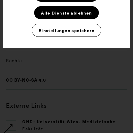
Alle Dienste ablehnen
Schlagwörter
Einstellungen speichern
Arzt
Chirurgie
Fotoalbum
Fotografie
Rechte
CC BY-NC-SA 4.0
Externe Links
GND: Universität Wien. Medizinische
Fakultät