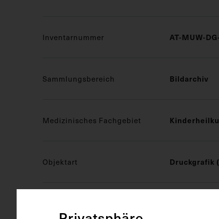
Inventarnummer
AT-MUW-DG-
Sammlungsbereich
Bildarchiv
Medizinisches Fachgebiet
Kinderheilk
Objektart
Druckgrafik 
Gegenstand
Zeitungsaus
Privatsphäre