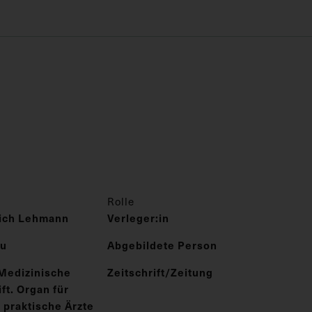
Rolle
rich Lehmann
Verleger:in
au
Abgebildete Person
Medizinische
Zeitschrift/Zeitung
t. Organ für
 praktische Ärzte