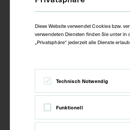
Datierung
1932 - 1934
Diese Website verwendet Cookies bzw. ver
verwendeten Diensten finden Sie unter in 
Ort
Berlin
„Privatsphäre“ jederzeit alle Dienste erla
Material
Karton
Technisch Notwendig
Technik
Druck
Funktionell
Maße
Bildmaß 9,9 
Bildmaß inkl
Bildmaß 8,5 