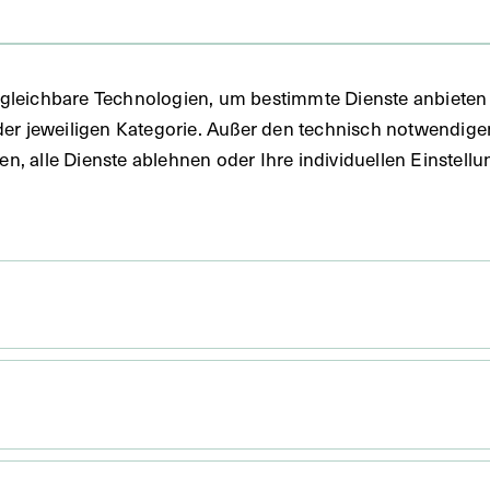
gleichbare Technologien, um bestimmte Dienste anbieten 
der jeweiligen Kategorie. Außer den technisch notwendig
uben, alle Dienste ablehnen oder Ihre individuellen Einste
x 6,8 cm
. Untergrund 31,5 x 21,9 cm
x 6,2 cm