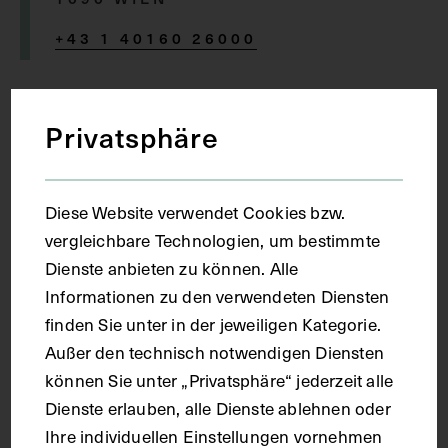
+43 1 40160 26000
Privatsphäre
Thema
Diese Website verwendet Cookies bzw.
vergleichbare Technologien, um bestimmte
Die anatomischen Wachsmodelle wurden von Kaiser
Dienste anbieten zu können. Alle
Joseph II. in Florenz angekauft und in der von ihm
Informationen zu den verwendeten Diensten
1785 gegründeten „militär-chirurgischen Josephs-
finden Sie unter in der jeweiligen Kategorie.
Akademie“ zu Lehrzwecken präsentiert. In der
Themenführung wird die Geschichte dieser
Außer den technisch notwendigen Diensten
einzigartigen Sammlung präsentiert sowie ein
können Sie unter „Privatsphäre“ jederzeit alle
Einblick in die Anatomie des menschlichen Körpers
Dienste erlauben, alle Dienste ablehnen oder
geboten.
Ihre individuellen Einstellungen vornehmen