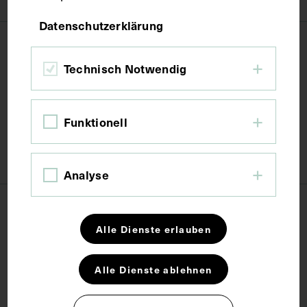
Datenschutzerklärung
Eintritt & Anmeldung
Technisch Notwendig
Da die Teilnehmer:innenanzahl begrenzt ist, bitten
wir um Anmeldungen unter:
Funktionell
info@josephinum.ac.at
oder (+43) 1 40160 26005
Eintritt: 16 Euro
Analyse
Alle Dienste erlauben
Share
Alle Dienste ablehnen