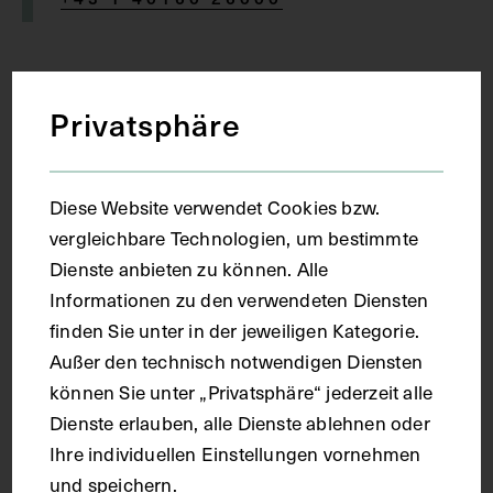
Privatsphäre
Thema
Diese Website verwendet Cookies bzw.
In einer exklusiven Führung zeigt Bibliothekar Harald
vergleichbare Technologien, um bestimmte
Albrecht die einzigartigen Schätze aus dem
Dienste anbieten zu können. Alle
wertvollen Bestand der Josephinischen Bibliothek.
Informationen zu den verwendeten Diensten
Präsentiert werden historische Bücher beginnend
finden Sie unter in der jeweiligen Kategorie.
vom Ursprung des Buchdrucks über anatomische
Außer den technisch notwendigen Diensten
Darstellungen der Renaissance bis hin zu
können Sie unter „Privatsphäre“ jederzeit alle
prachtvollen barocken Pflanzenbüchern.
Dienste erlauben, alle Dienste ablehnen oder
Dauer: ca. 60 Minuten
Ihre individuellen Einstellungen vornehmen
und speichern.