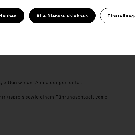
ut als Spiegel unseres Lebens.
rlauben
Alle Dienste ablehnen
Einstellung
t, bitten wir um Anmeldungen unter:
ntrittspreis sowie einem Führungsentgelt von 5