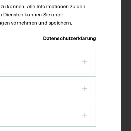
zu können. Alle Informationen zu den
04.10.2025 UM 10:30 UHR
en Diensten können Sie unter
llungen vornehmen und speichern.
JOSEPHINUM
Datenschutzerklärung
WÄHRINGER STRASSE 25
1090 WIEN
+43 1 40160 26000