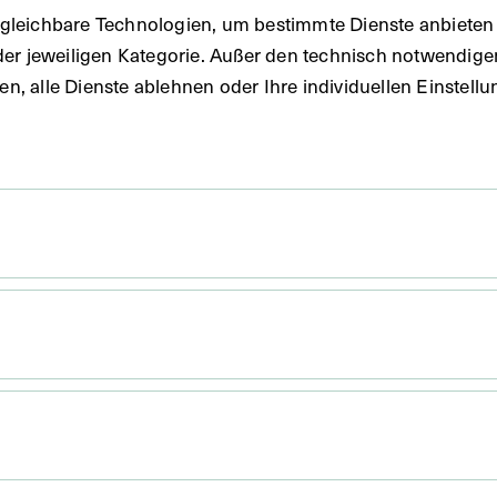
gleichbare Technologien, um bestimmte Dienste anbieten 
der jeweiligen Kategorie. Außer den technisch notwendig
uben, alle Dienste ablehnen oder Ihre individuellen Einste
rausstellung.
nd eindrucksvolle plastische Wachsabdrücke,
t mit der Entwicklung der Wiener Dermato­logie und