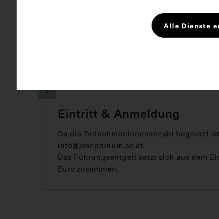
ihrer Bedeutung bis heute: Ein Blick auf die Ha
Alle Dienste e
Eintritt & Anmeldung
Da die Teilnehmer:innenanzahl begrenzt is
info@josephinum.ac.at
Das Führungsentgelt setzt sich aus dem Ei
Euro zusammen.