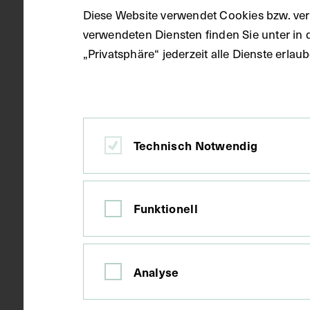
Diese Website verwendet Cookies bzw. ver
verwendeten Diensten finden Sie unter in 
„Privatsphäre“ jederzeit alle Dienste erla
Technisch Notwendig
Thema
Funktionell
Kurator Thomas Schnalke führt durch die Sonde
Gezeigt werden detaillierte Kranken­porträts u
Analyse
sogenannte Moulagen.
Die Ausstellung verknüpft Hebras Pionierarbei