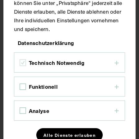
können Sie unter „Privatsphäre“ jederzeit alle
Das verlängerte Mark, die Brücke und
Dienste erlauben, alle Dienste ablehnen oder
das Kleinhirn mit verschiedenen
Ihre individuellen Einstellungen vornehmen
Hirnnerven, sowie die untere Fläche
und speichern.
des Kleinhirns
Datenschutzerklärung
1781 - 1786
Technisch Notwendig
Funktionell
Analyse
Alle Dienste erlauben