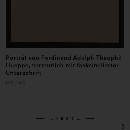
Porträt von Ferdinand Adolph Theophil
Hueppe, vermutlich mit fasksimilierter
Unterschrift
UM 1905
....
4
5
6
7
....