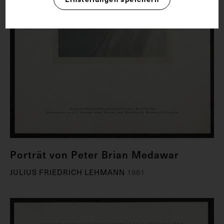
Porträt von Peter Brian Medawar
JULIUS FRIEDRICH LEHMANN
1961