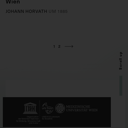
Wien
JOHANN HORVATH
UM 1885
1
2
Scroll up