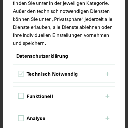
finden Sie unter in der jeweiligen Kategorie.
Seitenblatt 37,4 x 27,3 cm
Außer den technisch notwendigen Diensten
können Sie unter „Privatsphäre“ jederzeit alle
Kurzbeschreibung
Dienste erlauben, alle Dienste ablehnen oder
Ihre individuellen Einstellungen vornehmen
und speichern.
Der Text ist die ergänzende Beschreibung in
deutscher Sprache zum anatomischen Wachsmodell
Datenschutzerklärung
der Detaildarstellungen von den Muskeln des Groß-
und Kleinzehenballens.
Technisch Notwendig
Schlagwörter
Funktionell
Anatomie
Fersenbein
Lehrmittel
Muskulatur
Zehe
Zehenballen
Analyse