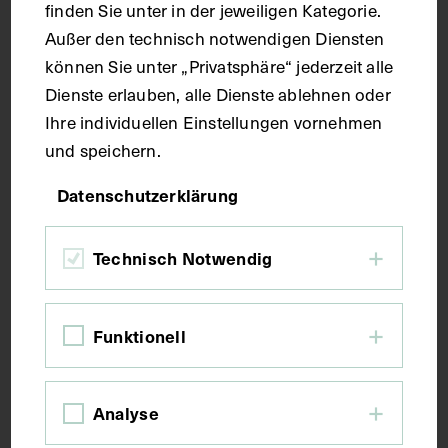
finden Sie unter in der jeweiligen Kategorie.
Seitenblatt 37,6 x 26,9 cm
Außer den technisch notwendigen Diensten
können Sie unter „Privatsphäre“ jederzeit alle
Kurzbeschreibung
Dienste erlauben, alle Dienste ablehnen oder
Ihre individuellen Einstellungen vornehmen
und speichern.
Der Text ist die ergänzende Beschreibung in
italienischer Sprache zum anatomischen
Datenschutzerklärung
Wachsmodell der Detaildarstellungen von den
Muskeln des Groß- und Kleinzehenballens.
Technisch Notwendig
Schlagwörter
Funktionell
Anatomie
Fersenbein
Lehrmittel
Muskulatur
Zehe
Zehenballen
Analyse