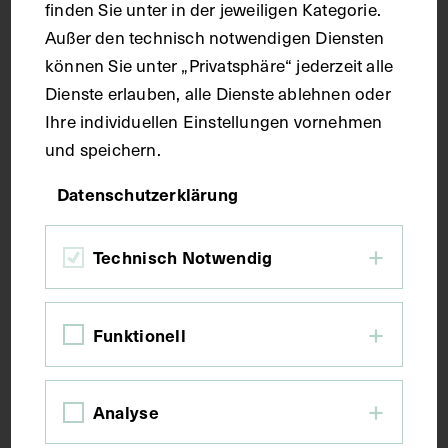
finden Sie unter in der jeweiligen Kategorie.
Außer den technisch notwendigen Diensten
Seitenblatt 37,7 x 27,1 cm
können Sie unter „Privatsphäre“ jederzeit alle
Dienste erlauben, alle Dienste ablehnen oder
Kurzbeschreibung
Ihre individuellen Einstellungen vornehmen
und speichern.
Der Text ist die ergänzende Beschreibung in
Datenschutzerklärung
deutscher Sprache zum anatomischen Wachsmodell
der Leber und Gallenwege.
Technisch Notwendig
Schlagwörter
Funktionell
Anatomie
Gallenwege
Leber
Lehrmittel
Analyse