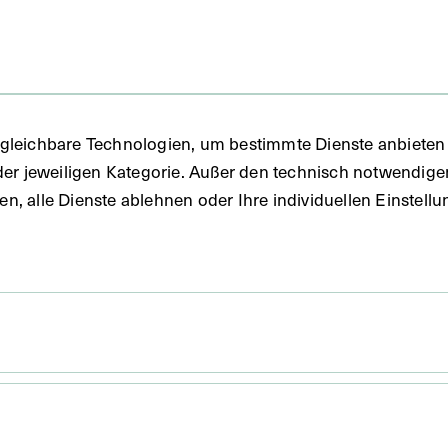
gleichbare Technologien, um bestimmte Dienste anbieten 
der jeweiligen Kategorie. Außer den technisch notwendig
uben, alle Dienste ablehnen oder Ihre individuellen Einste
37,7 x 27,1 cm
die ergänzende Beschreibung in italienischer Sprache
schen Wachsmodell der Leber und Gallenwege.