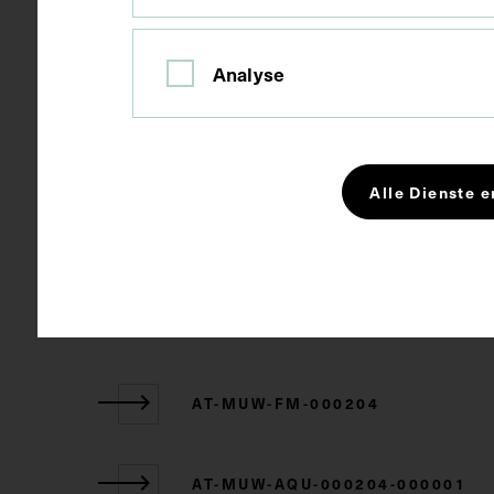
Schlagwörter
Anatomie
Analyse
CC BY-NC-SA
Rechte
Alle Dienste e
Zugehörige Objekte
AT-MUW-FM-000204
AT-MUW-AQU-000204-000001