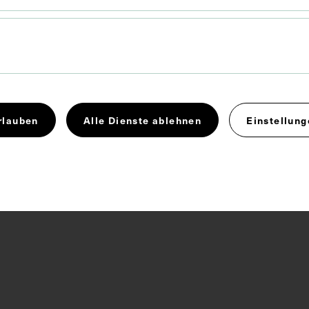
Gallenwege
Leber
Lehrmittel
 4.0
rlauben
Alle Dienste ablehnen
Einstellung