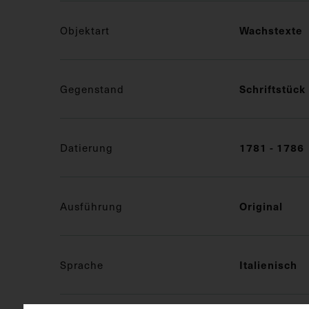
Wachstexte
Objektart
Schriftstück
Gegenstand
1781 - 1786
Datierung
Original
Ausführung
Italienisch
Sprache