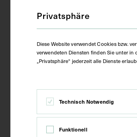
Florenz
Ort
Privatsphäre
Papier
Material
Diese Website verwendet Cookies bzw. ver
verwendeten Diensten finden Sie unter in 
Handschrift
Technik
„Privatsphäre“ jederzeit alle Dienste erla
Seitenblatt 
Maße
Technisch Notwendig
Kurzbeschreibung
Der Text ist 
zum anatomi
Funktionell