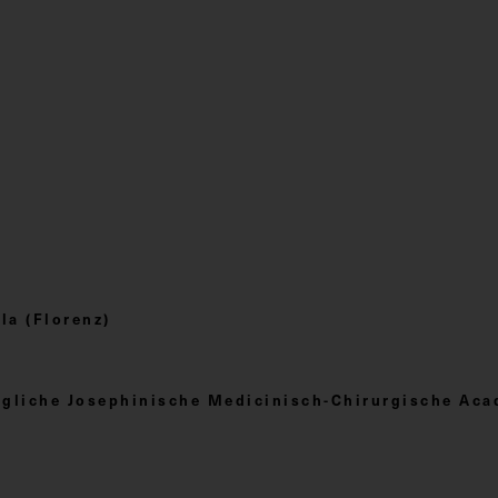
a (Florenz)
nigliche Josephinische Medicinisch-Chirurgische Ac