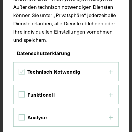
Außer den technisch notwendigen Diensten
können Sie unter „Privatsphäre“ jederzeit alle
Seitenblatt 38,7 x 26,3 cm
Dienste erlauben, alle Dienste ablehnen oder
Ihre individuellen Einstellungen vornehmen
Kurzbeschreibung
und speichern.
Datenschutzerklärung
Der Text ist die ergänzende Beschreibung in
deutscher Sprache zum anatomischen Wachsmodell
eines weiblichen Beckens.
Technisch Notwendig
Schlagwörter
Funktionell
Anatomie
Becken <Anatomie>
Lehrmittel
Analyse