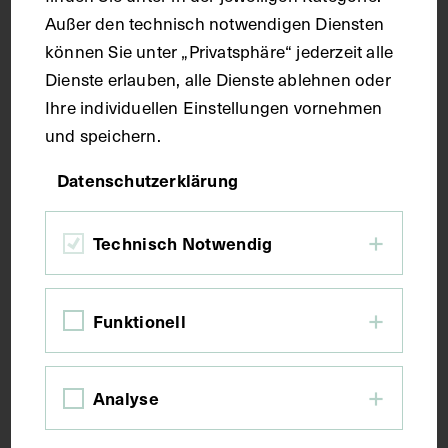
Außer den technisch notwendigen Diensten
können Sie unter „Privatsphäre“ jederzeit alle
Seitenblatt 37,1 x 27 cm
Dienste erlauben, alle Dienste ablehnen oder
Ihre individuellen Einstellungen vornehmen
Kurzbeschreibung
und speichern.
Datenschutzerklärung
Der Text ist die ergänzende Beschreibung in
italienischer Sprache zum anatomischen
Wachsmodell eines weiblichen Beckens.
Technisch Notwendig
Schlagwörter
Funktionell
Anatomie
Becken <Anatomie>
Lehrmittel
Analyse